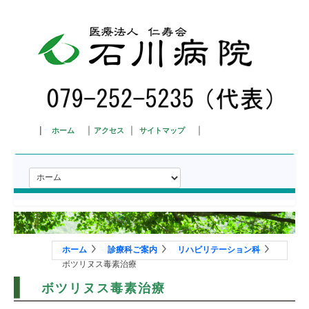
|
｜
｜
｜
ホーム
アクセス
サイトマップ
ホーム
当院について
ホーム
診療科ご案内
リハビリテーション科
診療科ご案内
ボツリヌス毒素治療
外来ご案内
ボツリヌス毒素治療
入院ご案内
部門ご紹介