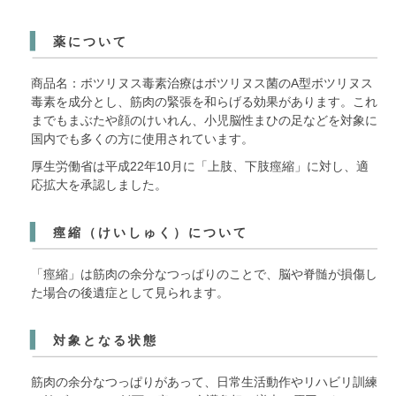
採用情報
薬について
医療関係者へ
関連施設
商品名：ボツリヌス毒素治療はボツリヌス菌のA型ボツリヌス
毒素を成分とし、筋肉の緊張を和らげる効果があります。これ
までもまぶたや顔のけいれん、小児脳性まひの足などを対象に
国内でも多くの方に使用されています。
厚生労働省は平成22年10月に「上肢、下肢痙縮」に対し、適
応拡大を承認しました。
痙縮（けいしゅく）について
「痙縮」は筋肉の余分なつっぱりのことで、脳や脊髄が損傷し
た場合の後遺症として見られます。
対象となる状態
筋肉の余分なつっぱりがあって、日常生活動作やリハビリ訓練