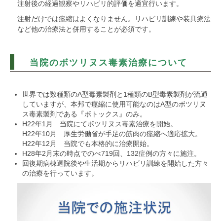
注射後の経過観察やリハビリ的評価を適宜行います。
注射だけでは痙縮はよくなりません。リハビリ訓練や装具療法
など他の治療法と併用することが必須です。
当院のボツリヌス毒素治療について
世界では数種類のA型毒素製剤と1種類のB型毒素製剤が流通
していますが、本邦で痙縮に使用可能なのはA型のボツリヌ
ス毒素製剤である『ボトックス』のみ。
H22年1月 当院にてボツリヌス毒素治療を開始。
H22年10月 厚生労働省が手足の筋肉の痙縮へ適応拡大。
H22年12月 当院でも本格的に治療開始。
H28年2月末の時点でのべ719回、132症例の方々に施注。
回復期病棟退院後や生活期からリハビリ訓練を開始した方々
の治療を行っています。